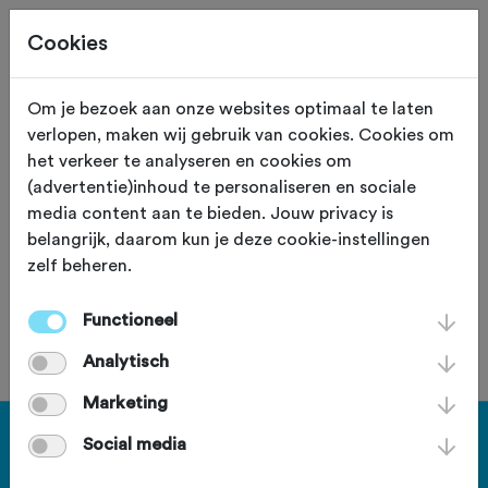
Cookies
Om je bezoek aan onze websites optimaal te laten
verlopen, maken wij gebruik van cookies. Cookies om
100,0 KM
Urk (Flevoland)
het verkeer te analyseren en cookies om
(advertentie)inhoud te personaliseren en sociale
Rabo Tulpen Classic
media content aan te bieden. Jouw privacy is
belangrijk, daarom kun je deze cookie-instellingen
zelf beheren.
Functioneel
Je bent geen lid van deze club.
Analytisch
Marketing
Haal meer uit Fietssport en ga
Social media
voor het PLUS account.