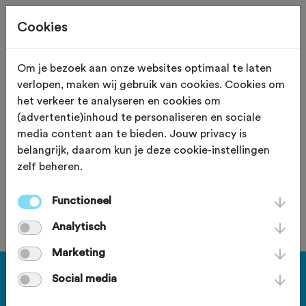
Cookies
Om je bezoek aan onze websites optimaal te laten
verlopen, maken wij gebruik van cookies. Cookies om
43,0 KM
Driebergen (Utrecht)
het verkeer te analyseren en cookies om
(advertentie)inhoud te personaliseren en sociale
Oliebollenrit 2016
media content aan te bieden. Jouw privacy is
belangrijk, daarom kun je deze cookie-instellingen
zelf beheren.
Functioneel
Je bent geen lid van deze club.
Analytisch
Marketing
Haal meer uit Fietssport en ga
Social media
voor het PLUS account.