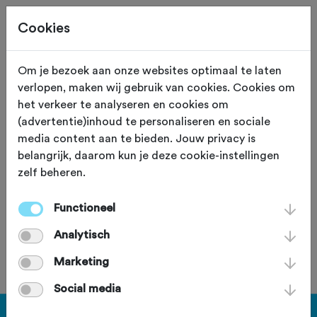
Cookies
Om je bezoek aan onze websites optimaal te laten
verlopen, maken wij gebruik van cookies. Cookies om
104,3 KM
Leidschendam (Zuid Holland)
het verkeer te analyseren en cookies om
(advertentie)inhoud te personaliseren en sociale
Leidschendam - Hoek
media content aan te bieden. Jouw privacy is
belangrijk, daarom kun je deze cookie-instellingen
van Holland (104km)
zelf beheren.
Functioneel
Analytisch
Je bent geen lid van deze club.
Marketing
Social media