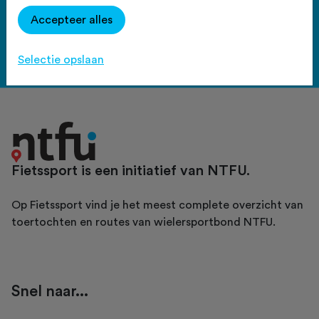
Haal meer uit Fietssport en ga
Accepteer alles
voor het PLUS account.
Bekijk de voordelen
Selectie opslaan
Fietssport is een initiatief van NTFU.
Op Fietssport vind je het meest complete overzicht van
toertochten en routes van wielersportbond NTFU.
Snel naar...