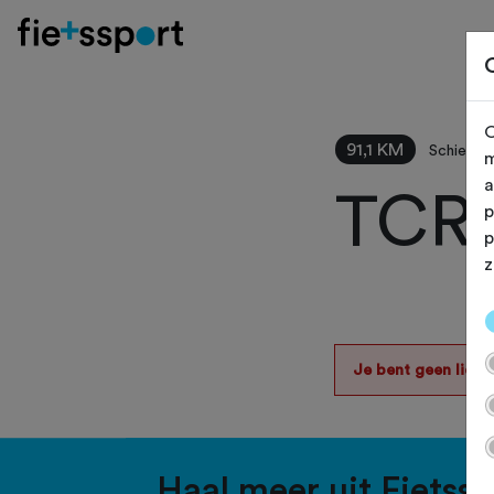
O
91,1 KM
Schiedam
m
a
TCR 
p
p
z
Je bent geen lid v
Haal meer uit Fietss