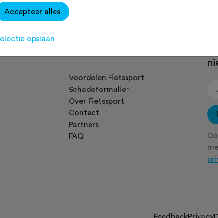
Accepteer alles
electie opslaan
Snel naar...
Sc
ni
.
Voordelen Fietssport
Schadeformulier
Over Fietssport
Contact
Partners
Doo
FAQ
m
pr
Feedback
Privacy
D