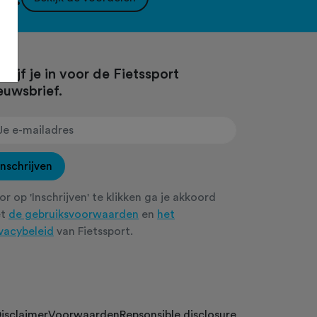
hrijf je in voor de Fietssport
euwsbrief.
Inschrijven
r op 'Inschrijven' te klikken ga je akkoord
et
de gebruiksvoorwaarden
en
het
ivacybeleid
van Fietssport.
isclaimer
Voorwaarden
Repsonsible disclosure