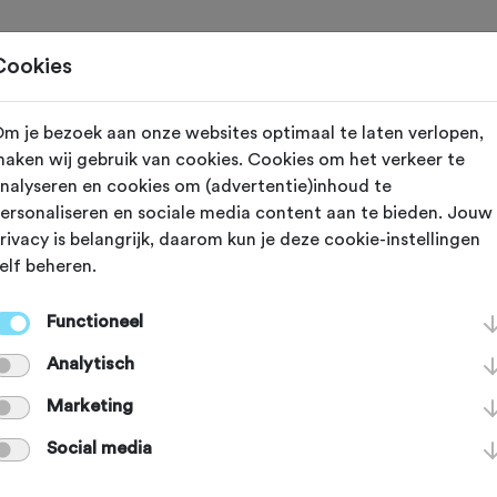
Toertochten
Routes
Ontdek
Magazine
Clubs
Cookies
m je bezoek aan onze websites optimaal te laten verlopen,
 (Zuid Holland)
aken wij gebruik van cookies. Cookies om het verkeer te
nalyseren en cookies om (advertentie)inhoud te
Rockanje 2026
ersonaliseren en sociale media content aan te bieden. Jouw
rivacy is belangrijk, daarom kun je deze cookie-instellingen
elf beheren.
Functioneel
Analytisch
an deze club.
Marketing
Social media
port en ga voor het PLUS accou