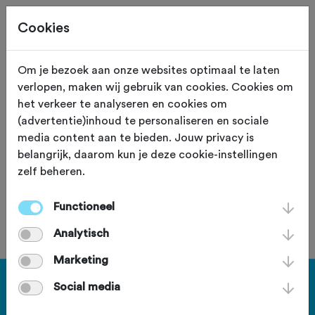
Cookies
Om je bezoek aan onze websites optimaal te laten
verlopen, maken wij gebruik van cookies. Cookies om
122,2 KM
Roosendaal (Noord Brabant)
het verkeer te analyseren en cookies om
(advertentie)inhoud te personaliseren en sociale
Heen en weer
media content aan te bieden. Jouw privacy is
belangrijk, daarom kun je deze cookie-instellingen
zelf beheren.
Functioneel
Je bent geen lid van deze club.
Analytisch
Marketing
Haal meer uit Fietssport en ga
Social media
voor het PLUS account.