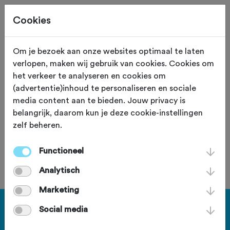
Cookies
Om je bezoek aan onze websites optimaal te laten
verlopen, maken wij gebruik van cookies. Cookies om
430,7 KM
Weesp (Noord Holland)
het verkeer te analyseren en cookies om
(advertentie)inhoud te personaliseren en sociale
Grensrit Noord Holland
media content aan te bieden. Jouw privacy is
belangrijk, daarom kun je deze cookie-instellingen
zelf beheren.
Functioneel
Je bent geen lid van deze club.
Analytisch
Marketing
Haal meer uit Fietssport en ga
Social media
voor het PLUS account.