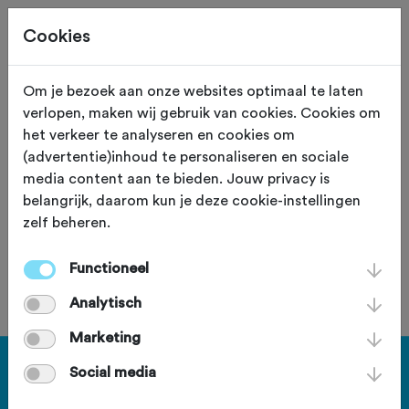
Cookies
Om je bezoek aan onze websites optimaal te laten
verlopen, maken wij gebruik van cookies. Cookies om
111,4 KM
Zoetermeer (Zuid Holland)
het verkeer te analyseren en cookies om
(advertentie)inhoud te personaliseren en sociale
Sfeerstal Nieuweveen
media content aan te bieden. Jouw privacy is
belangrijk, daarom kun je deze cookie-instellingen
zelf beheren.
Functioneel
Je bent geen lid van deze club.
Analytisch
Marketing
Haal meer uit Fietssport en ga
Social media
voor het PLUS account.