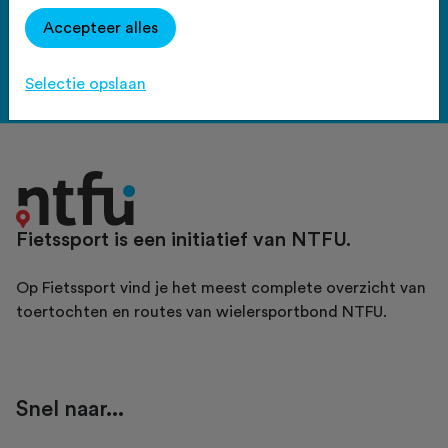
Haal meer uit Fietssport en ga
Accepteer alles
voor het PLUS account.
Bekijk de voordelen
Selectie opslaan
Fietssport is een initiatief van NTFU.
Op Fietssport vind je het meest complete overzicht van
toertochten en routes van wielersportbond NTFU.
Snel naar...