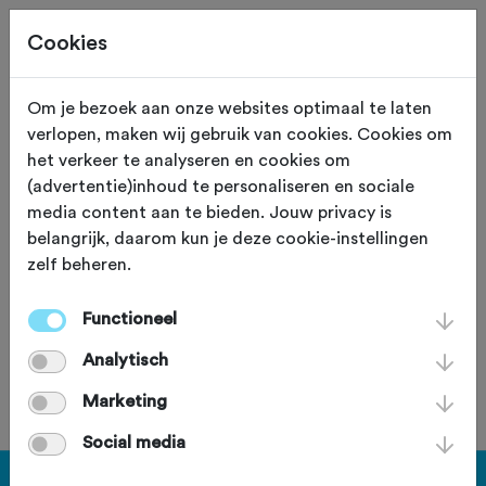
Cookies
Om je bezoek aan onze websites optimaal te laten
verlopen, maken wij gebruik van cookies. Cookies om
76,6 KM
Zoetermeer (Zuid Holland)
het verkeer te analyseren en cookies om
(advertentie)inhoud te personaliseren en sociale
rondje-
media content aan te bieden. Jouw privacy is
belangrijk, daarom kun je deze cookie-instellingen
krimpenerwaard
zelf beheren.
Functioneel
Analytisch
Je bent geen lid van deze club.
Marketing
Social media