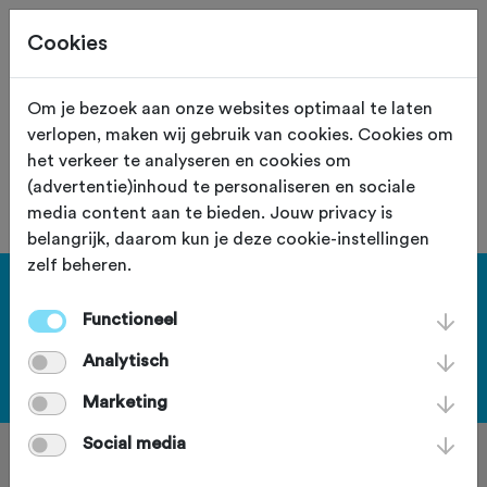
Cookies
Om je bezoek aan onze websites optimaal te laten
verlopen, maken wij gebruik van cookies. Cookies om
De route met nummer "10585" is niet
het verkeer te analyseren en cookies om
gevonden.
(advertentie)inhoud te personaliseren en sociale
media content aan te bieden. Jouw privacy is
belangrijk, daarom kun je deze cookie-instellingen
zelf beheren.
Haal meer uit Fietssport en ga
Functioneel
voor het PLUS account.
Analytisch
Bekijk de voordelen
Marketing
Social media