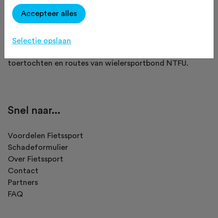
Accepteer alles
Fietssport is een initiatief van NTFU.
Selectie opslaan
Op Fietssport vind je het meest complete overzicht van
toertochten en routes van wielersportbond NTFU.
Snel naar...
Voordelen Fietssport
Schadeformulier
Over Fietssport
Contact
Partners
FAQ