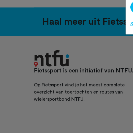
Haal meer uit Fietss
S
Fietssport is een initiatief van NTFU
Op Fietssport vind je het meest complete
overzicht van toertochten en routes van
wielersportbond NTFU.