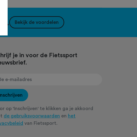
nt.
Bekijk de voordelen
hrijf je in voor de Fietssport
euwsbrief.
Inschrijven
r op 'Inschrijven' te klikken ga je akkoord
et
de gebruiksvoorwaarden
en
het
ivacybeleid
van Fietssport.