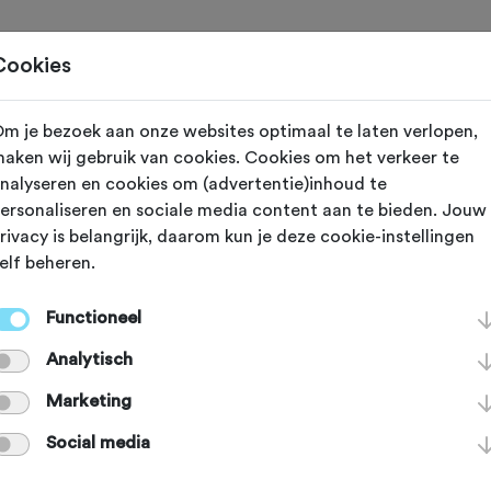
Toertochten
Routes
Ontdek
Magazine
Clubs
Cookies
m je bezoek aan onze websites optimaal te laten verlopen,
rgen, Geukerdijk 107 (Overijssel)
aken wij gebruik van cookies. Cookies om het verkeer te
nalyseren en cookies om (advertentie)inhoud te
gen - borculo -
ersonaliseren en sociale media content aan te bieden. Jouw
rivacy is belangrijk, daarom kun je deze cookie-instellingen
elf beheren.
elo - goor
Functioneel
Analytisch
Marketing
Social media
an deze club.