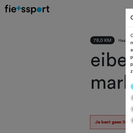
O
78,0 KM
Haaksbe
m
a
eiber
p
p
z
mark
Je bent geen lid v