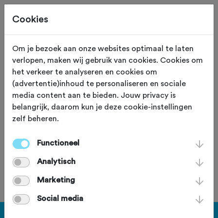
Cookies
Om je bezoek aan onze websites optimaal te laten
verlopen, maken wij gebruik van cookies. Cookies om
142,0 KM
Dorst (Noord Brabant)
het verkeer te analyseren en cookies om
(advertentie)inhoud te personaliseren en sociale
Dorst- Kinderdijk -
media content aan te bieden. Jouw privacy is
belangrijk, daarom kun je deze cookie-instellingen
Dorst
zelf beheren.
Functioneel
Analytisch
Je bent geen lid van deze club.
Marketing
Social media