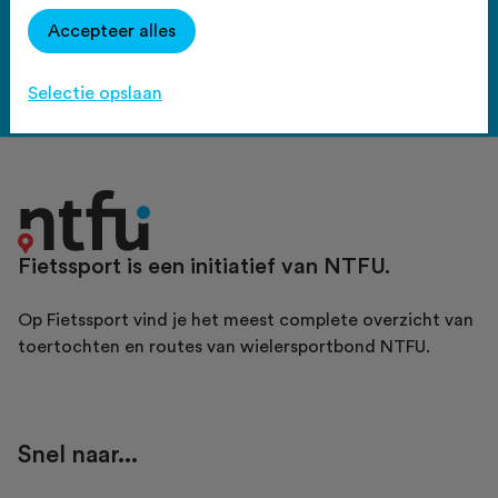
Haal meer uit Fietssport en ga
Accepteer alles
voor het PLUS account.
Bekijk de voordelen
Selectie opslaan
Fietssport is een initiatief van NTFU.
Op Fietssport vind je het meest complete overzicht van
toertochten en routes van wielersportbond NTFU.
Snel naar...