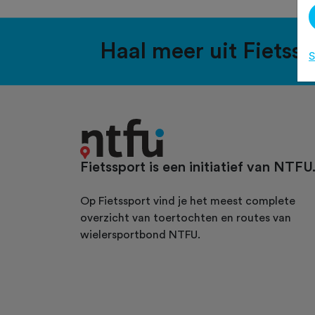
Haal meer uit Fietss
S
Fietssport is een initiatief van NTFU
Op Fietssport vind je het meest complete
overzicht van toertochten en routes van
wielersportbond NTFU.