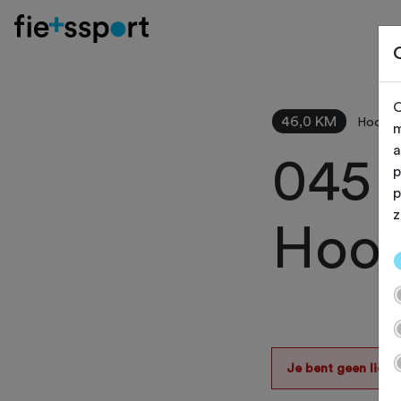
O
46,0 KM
Hoofdd
m
a
045 
p
p
z
Hoof
Je bent geen lid v