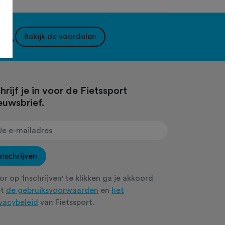
nt.
Bekijk de voordelen
hrijf je in voor de Fietssport
euwsbrief.
Inschrijven
r op 'Inschrijven' te klikken ga je akkoord
et
de gebruiksvoorwaarden
en
het
ivacybeleid
van Fietssport.