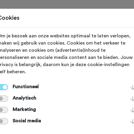
Toertochten
Routes
Ontdek
Magazine
Clubs
Cookies
m je bezoek aan onze websites optimaal te laten verlopen,
orp (Noord Holland)
aken wij gebruik van cookies. Cookies om het verkeer te
nalyseren en cookies om (advertentie)inhoud te
Achtbruggen R
ersonaliseren en sociale media content aan te bieden. Jouw
rivacy is belangrijk, daarom kun je deze cookie-instellingen
elf beheren.
ddorp
Functioneel
Analytisch
Marketing
Social media
an deze club.