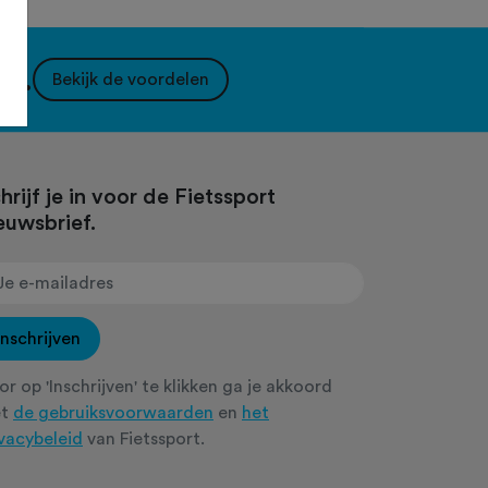
nt.
Bekijk de voordelen
hrijf je in voor de Fietssport
euwsbrief.
Inschrijven
r op 'Inschrijven' te klikken ga je akkoord
et
de gebruiksvoorwaarden
en
het
ivacybeleid
van Fietssport.