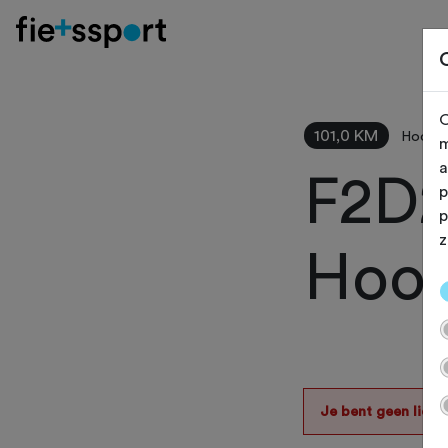
O
101,0 KM
Hoofdd
m
a
F2D2
p
p
z
Hoof
Je bent geen lid v