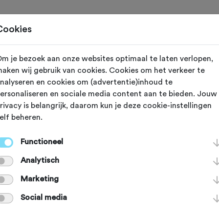
Toertochten
Routes
Ontdek
Magazine
Clubs
Cookies
m je bezoek aan onze websites optimaal te laten verlopen,
orp (Noord Holland)
aken wij gebruik van cookies. Cookies om het verkeer te
nalyseren en cookies om (advertentie)inhoud te
1 dag 1 RTC-
ersonaliseren en sociale media content aan te bieden. Jouw
rivacy is belangrijk, daarom kun je deze cookie-instellingen
elf beheren.
ddorp
Functioneel
Analytisch
Marketing
Social media
an deze club.