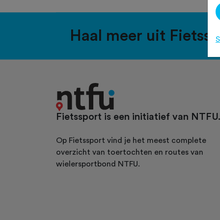
Haal meer uit Fietss
S
Fietssport is een initiatief van NTFU
Op Fietssport vind je het meest complete
overzicht van toertochten en routes van
wielersportbond NTFU.