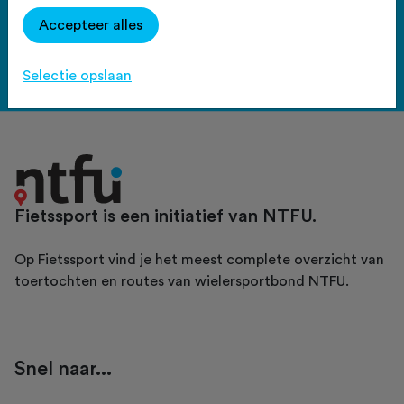
Haal meer uit Fietssport en ga
Accepteer alles
voor het PLUS account.
Bekijk de voordelen
Selectie opslaan
Fietssport is een initiatief van NTFU.
Op Fietssport vind je het meest complete overzicht van
toertochten en routes van wielersportbond NTFU.
Snel naar...