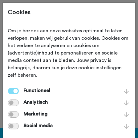
Cookies
Om je bezoek aan onze websites optimaal te laten
verlopen, maken wij gebruik van cookies. Cookies om
168,2 KM
Hoofddorp (Noord Holland)
het verkeer te analyseren en cookies om
(advertentie)inhoud te personaliseren en sociale
170 Rondje Stelling
media content aan te bieden. Jouw privacy is
belangrijk, daarom kun je deze cookie-instellingen
RTC-Hoofddorp
zelf beheren.
Functioneel
Analytisch
Je bent geen lid van deze club.
Marketing
Social media