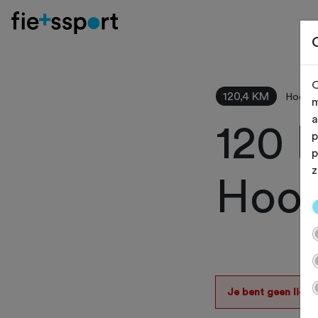
O
120,4 KM
Hoofdd
m
a
120 
p
p
z
Hoof
Je bent geen lid v