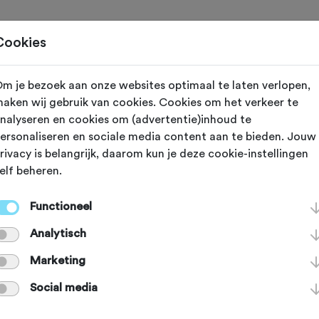
Toertochten
Routes
Ontdek
Magazine
Clubs
Cookies
m je bezoek aan onze websites optimaal te laten verlopen,
orp (Noord Holland)
aken wij gebruik van cookies. Cookies om het verkeer te
nalyseren en cookies om (advertentie)inhoud te
Rondje Stelling
ersonaliseren en sociale media content aan te bieden. Jouw
rivacy is belangrijk, daarom kun je deze cookie-instellingen
elf beheren.
ddorp
Functioneel
Analytisch
Marketing
Social media
an deze club.