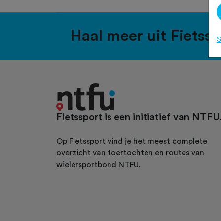
Haal meer uit Fietss
S
Fietssport is een initiatief van NTFU
Op Fietssport vind je het meest complete
overzicht van toertochten en routes van
wielersportbond NTFU.