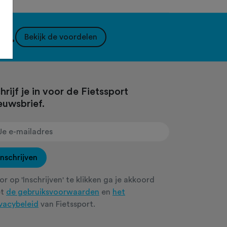
nt.
Bekijk de voordelen
hrijf je in voor de Fietssport
euwsbrief.
Inschrijven
r op 'Inschrijven' te klikken ga je akkoord
et
de gebruiksvoorwaarden
en
het
ivacybeleid
van Fietssport.