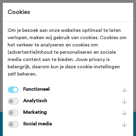
Cookies
Om je bezoek aan onze websites optimaal te laten
verlopen, maken wij gebruik van cookies. Cookies om
113,0 KM
Zoetermeer (Zuid Holland)
het verkeer te analyseren en cookies om
(advertentie)inhoud te personaliseren en sociale
Rondje Harmelen
media content aan te bieden. Jouw privacy is
belangrijk, daarom kun je deze cookie-instellingen
zelf beheren.
Functioneel
Je bent geen lid van deze club.
Analytisch
Marketing
Haal meer uit Fietssport en ga
Social media
voor het PLUS account.