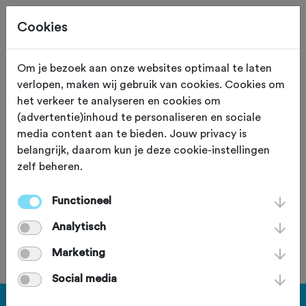
Cookies
Om je bezoek aan onze websites optimaal te laten
verlopen, maken wij gebruik van cookies. Cookies om
94,0 KM
Haaksbergen, Geukerdijk 107 (Overijssel)
het verkeer te analyseren en cookies om
(advertentie)inhoud te personaliseren en sociale
Clubrit Hennie Kuiper
media content aan te bieden. Jouw privacy is
belangrijk, daarom kun je deze cookie-instellingen
museum 94 km
zelf beheren.
Functioneel
Analytisch
Je bent geen lid van deze club.
Marketing
Social media