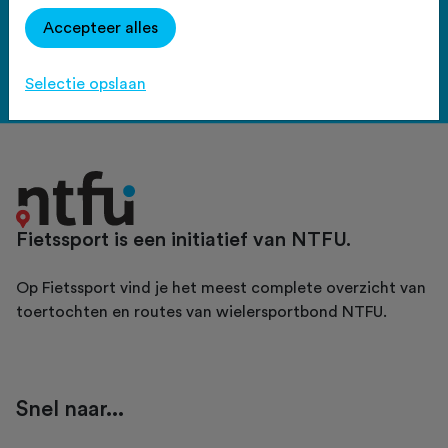
Haal meer uit Fietssport en ga
Accepteer alles
voor het PLUS account.
Bekijk de voordelen
Selectie opslaan
Fietssport is een initiatief van NTFU.
Op Fietssport vind je het meest complete overzicht van
toertochten en routes van wielersportbond NTFU.
Snel naar...