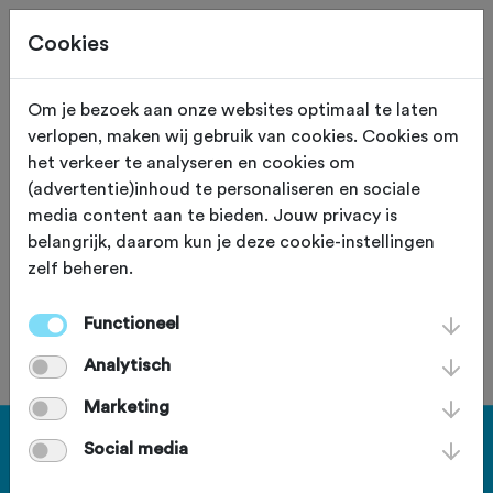
Cookies
Om je bezoek aan onze websites optimaal te laten
verlopen, maken wij gebruik van cookies. Cookies om
132,0 KM
Veenendaal (Gelderland)
het verkeer te analyseren en cookies om
(advertentie)inhoud te personaliseren en sociale
Rondje Voorst
media content aan te bieden. Jouw privacy is
belangrijk, daarom kun je deze cookie-instellingen
zelf beheren.
Functioneel
Je bent geen lid van deze club.
Analytisch
Marketing
Haal meer uit Fietssport en ga
Social media
voor het PLUS account.