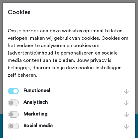
Cookies
Om je bezoek aan onze websites optimaal te laten
verlopen, maken wij gebruik van cookies. Cookies om
Heuveltocht
het verkeer te analyseren en cookies om
(advertentie)inhoud te personaliseren en sociale
zaterdag 6 juni 2026
media content aan te bieden. Jouw privacy is
belangrijk, daarom kun je deze cookie-instellingen
zelf beheren.
Deze tocht heeft reeds plaatsgevonden op zaterdag 6
juni 2026.
Functioneel
Analytisch
Marketing
Social media
Haal meer uit Fietssport en ga
voor het PLUS account.