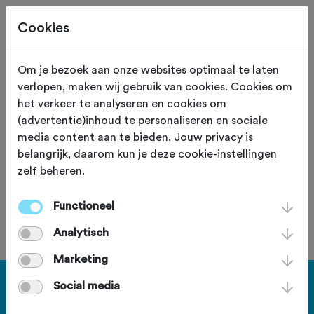
Cookies
Om je bezoek aan onze websites optimaal te laten
verlopen, maken wij gebruik van cookies. Cookies om
Oude-Maastocht 2026
het verkeer te analyseren en cookies om
(advertentie)inhoud te personaliseren en sociale
zaterdag 23 mei 2026
media content aan te bieden. Jouw privacy is
belangrijk, daarom kun je deze cookie-instellingen
zelf beheren.
Deze tocht heeft reeds plaatsgevonden op zaterdag 23
mei 2026.
Functioneel
Analytisch
Marketing
Social media
Haal meer uit Fietssport en ga
voor het PLUS account.