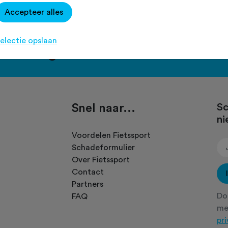
Accepteer alles
electie opslaan
port en ga voor het PLUS accou
Snel naar...
Sc
ni
.
Voordelen Fietssport
Schadeformulier
Over Fietssport
Contact
Partners
Doo
FAQ
m
pr