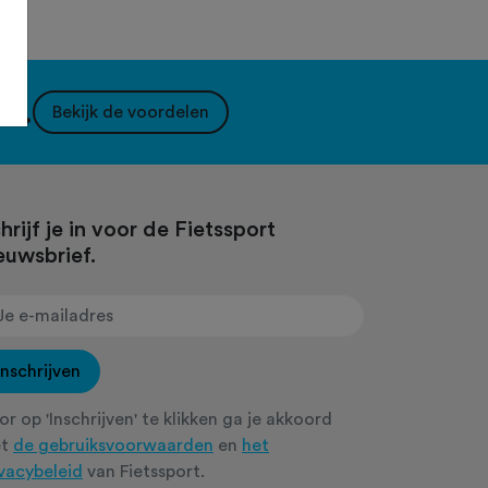
nt.
Bekijk de voordelen
hrijf je in voor de Fietssport
euwsbrief.
Inschrijven
r op 'Inschrijven' te klikken ga je akkoord
et
de gebruiksvoorwaarden
en
het
ivacybeleid
van Fietssport.