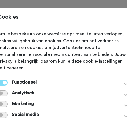
Toertochten
Routes
Ontdek
Magazine
Clubs
Cookies
m je bezoek aan onze websites optimaal te laten verlopen,
 Achterhoek To
aken wij gebruik van cookies. Cookies om het verkeer te
nalyseren en cookies om (advertentie)inhoud te
ersonaliseren en sociale media content aan te bieden. Jouw
l Wild & Vri-j 
rivacy is belangrijk, daarom kun je deze cookie-instellingen
elf beheren.
1 september 2025
Functioneel
Analytisch
Marketing
reeds plaatsgevonden op zondag 21 september 2025.
Social media