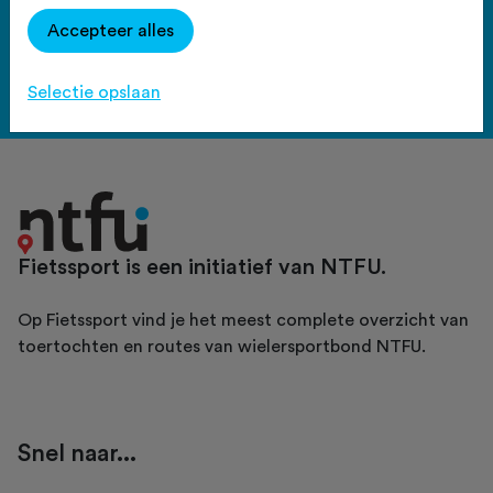
Haal meer uit Fietssport en ga
Accepteer alles
voor het PLUS account.
Bekijk de voordelen
Selectie opslaan
Fietssport is een initiatief van NTFU.
Op Fietssport vind je het meest complete overzicht van
toertochten en routes van wielersportbond NTFU.
Snel naar...