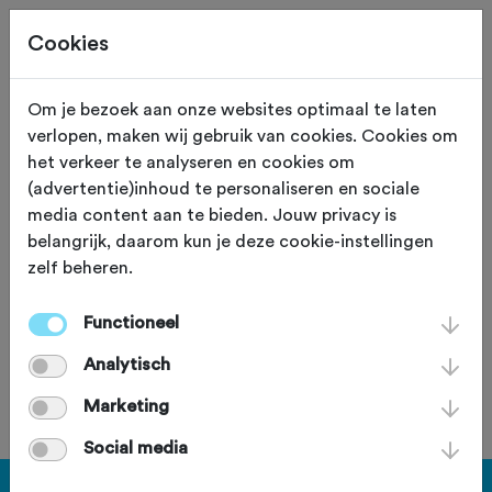
Cookies
Om je bezoek aan onze websites optimaal te laten
verlopen, maken wij gebruik van cookies. Cookies om
The Whoopers Gravel
het verkeer te analyseren en cookies om
(advertentie)inhoud te personaliseren en sociale
toertocht 2025
media content aan te bieden. Jouw privacy is
belangrijk, daarom kun je deze cookie-instellingen
zondag 16 februari 2025
zelf beheren.
Functioneel
Deze tocht heeft reeds plaatsgevonden op zondag 16
Analytisch
februari 2025.
Marketing
Social media