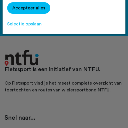
Haal meer uit Fietssport en ga
Accepteer alles
voor het PLUS account.
Bekijk de voordelen
Selectie opslaan
Fietssport is een initiatief van NTFU.
Op Fietssport vind je het meest complete overzicht van
toertochten en routes van wielersportbond NTFU.
Snel naar...