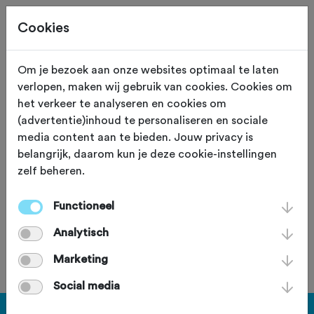
Cookies
Om je bezoek aan onze websites optimaal te laten
verlopen, maken wij gebruik van cookies. Cookies om
Welkoop Köttelpeer'n
het verkeer te analyseren en cookies om
(advertentie)inhoud te personaliseren en sociale
Classic 2025
media content aan te bieden. Jouw privacy is
belangrijk, daarom kun je deze cookie-instellingen
zondag 26 oktober 2025
zelf beheren.
Functioneel
Deze tocht heeft reeds plaatsgevonden op zondag 26
Analytisch
oktober 2025.
Marketing
Social media