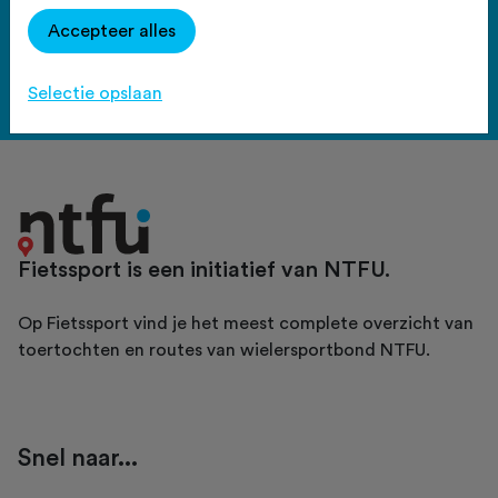
Haal meer uit Fietssport en ga
Accepteer alles
voor het PLUS account.
Bekijk de voordelen
Selectie opslaan
Fietssport is een initiatief van NTFU.
Op Fietssport vind je het meest complete overzicht van
toertochten en routes van wielersportbond NTFU.
Snel naar...