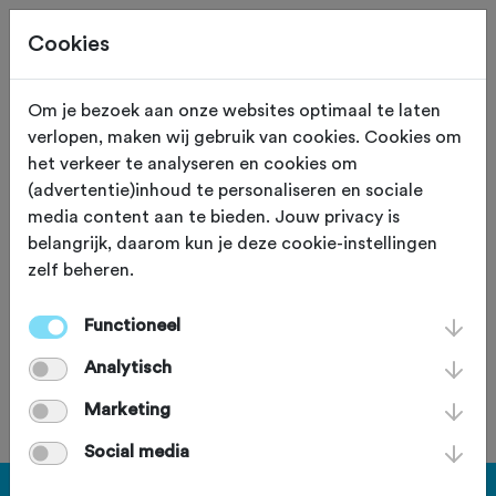
Cookies
Om je bezoek aan onze websites optimaal te laten
verlopen, maken wij gebruik van cookies. Cookies om
AVIKO MTB
het verkeer te analyseren en cookies om
(advertentie)inhoud te personaliseren en sociale
Kruisbergtocht 2025
media content aan te bieden. Jouw privacy is
belangrijk, daarom kun je deze cookie-instellingen
zondag 19 oktober 2025
zelf beheren.
Functioneel
Deze tocht heeft reeds plaatsgevonden op zondag 19
Analytisch
oktober 2025.
Marketing
Social media