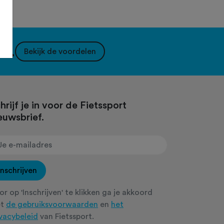
nt.
Bekijk de voordelen
hrijf je in voor de Fietssport
euwsbrief.
Inschrijven
r op 'Inschrijven' te klikken ga je akkoord
et
de gebruiksvoorwaarden
en
het
ivacybeleid
van Fietssport.