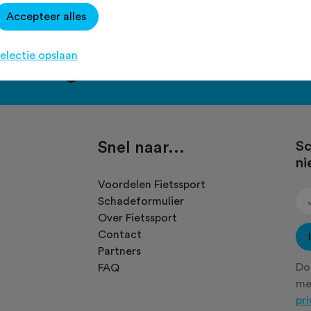
Accepteer alles
electie opslaan
port en ga voor het PLUS accou
Snel naar...
Sc
ni
.
Voordelen Fietssport
Schadeformulier
Over Fietssport
Contact
Partners
Doo
FAQ
m
pr