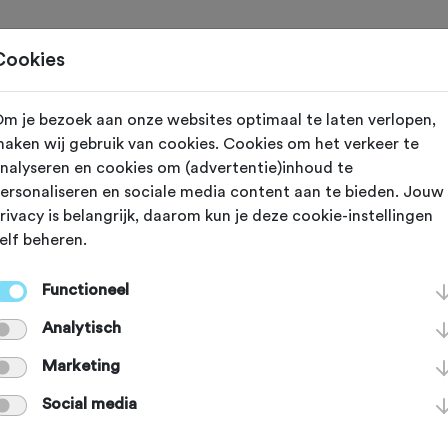
Toertochten
Routes
Ontdek
Magazine
Clubs
Cookies
m je bezoek aan onze websites optimaal te laten verlopen,
Citta
aken wij gebruik van cookies. Cookies om het verkeer te
nalyseren en cookies om (advertentie)inhoud te
ersonaliseren en sociale media content aan te bieden. Jouw
lflappentocht -
rivacy is belangrijk, daarom kun je deze cookie-instellingen
elf beheren.
 19 oktober 2025
Functioneel
Analytisch
Marketing
reeds plaatsgevonden op zondag 19 oktober 2025.
Social media