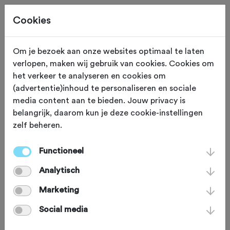
Cookies
Om je bezoek aan onze websites optimaal te laten
verlopen, maken wij gebruik van cookies. Cookies om
Gelre ziekenhuizen
het verkeer te analyseren en cookies om
(advertentie)inhoud te personaliseren en sociale
Toertocht 2025, start
media content aan te bieden. Jouw privacy is
belangrijk, daarom kun je deze cookie-instellingen
Apeldoorn
zelf beheren.
zaterdag 6 september 2025
Functioneel
Analytisch
Deze tocht heeft reeds plaatsgevonden op zaterdag 6
Marketing
september 2025.
Social media