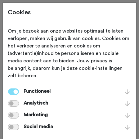
Cookies
Om je bezoek aan onze websites optimaal te laten
verlopen, maken wij gebruik van cookies. Cookies om
Oost Achterhoek Tocht
het verkeer te analyseren en cookies om
(advertentie)inhoud te personaliseren en sociale
Gravel Wild & Vri-j
media content aan te bieden. Jouw privacy is
belangrijk, daarom kun je deze cookie-instellingen
2025
zelf beheren.
zaterdag 20 september 2025
Functioneel
Analytisch
Deze tocht heeft reeds plaatsgevonden op zaterdag 20
Marketing
september 2025.
Social media