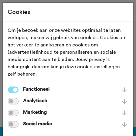
Cookies
Om je bezoek aan onze websites optimaal te laten
verlopen, maken wij gebruik van cookies. Cookies om
Goed Begintocht
het verkeer te analyseren en cookies om
(advertentie)inhoud te personaliseren en sociale
Gravelride
media content aan te bieden. Jouw privacy is
belangrijk, daarom kun je deze cookie-instellingen
zondag 5 januari 2025
zelf beheren.
Functioneel
Deze tocht heeft reeds plaatsgevonden op zondag 5
Analytisch
januari 2025.
Marketing
Social media