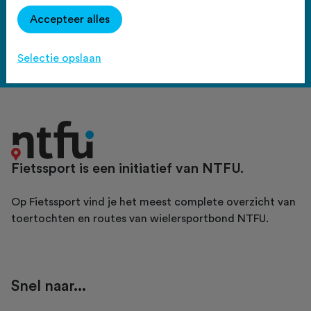
Haal meer uit Fietssport en ga
Accepteer alles
voor het PLUS account.
Bekijk de voordelen
Selectie opslaan
Fietssport is een initiatief van NTFU.
Op Fietssport vind je het meest complete overzicht van
toertochten en routes van wielersportbond NTFU.
Snel naar...