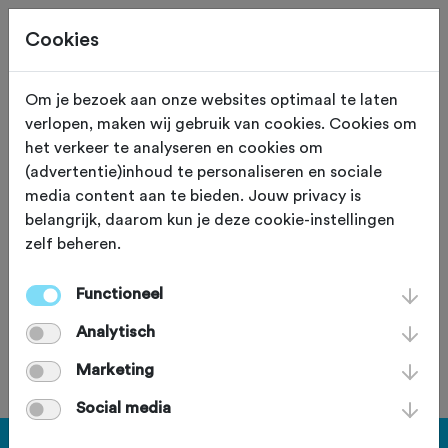
Cookies
Om je bezoek aan onze websites optimaal te laten
verlopen, maken wij gebruik van cookies. Cookies om
Beemd en bergtoer
het verkeer te analyseren en cookies om
(advertentie)inhoud te personaliseren en sociale
MTB Holten
media content aan te bieden. Jouw privacy is
belangrijk, daarom kun je deze cookie-instellingen
zondag 5 januari 2025
zelf beheren.
Functioneel
Deze tocht heeft reeds plaatsgevonden op zondag 5
Analytisch
januari 2025.
Marketing
Social media