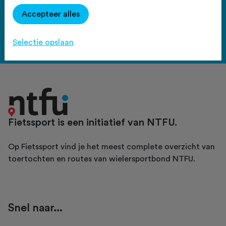
Haal meer uit Fietssport en ga
Accepteer alles
voor het PLUS account.
Bekijk de voordelen
Selectie opslaan
Fietssport is een initiatief van NTFU.
Op Fietssport vind je het meest complete overzicht van
toertochten en routes van wielersportbond NTFU.
Snel naar...