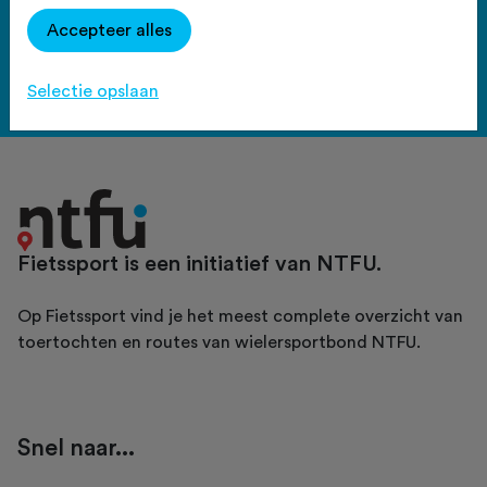
Haal meer uit Fietssport en ga
Accepteer alles
voor het PLUS account.
Bekijk de voordelen
Selectie opslaan
Fietssport is een initiatief van NTFU.
Op Fietssport vind je het meest complete overzicht van
toertochten en routes van wielersportbond NTFU.
Snel naar...