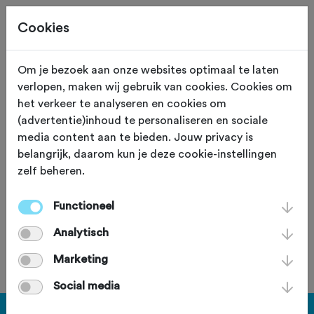
Cookies
Om je bezoek aan onze websites optimaal te laten
verlopen, maken wij gebruik van cookies. Cookies om
Bruintje Beer Toertocht
het verkeer te analyseren en cookies om
(advertentie)inhoud te personaliseren en sociale
2025
media content aan te bieden. Jouw privacy is
belangrijk, daarom kun je deze cookie-instellingen
zondag 23 maart 2025
zelf beheren.
Functioneel
Deze tocht heeft reeds plaatsgevonden op zondag 23
Analytisch
maart 2025.
Marketing
Social media