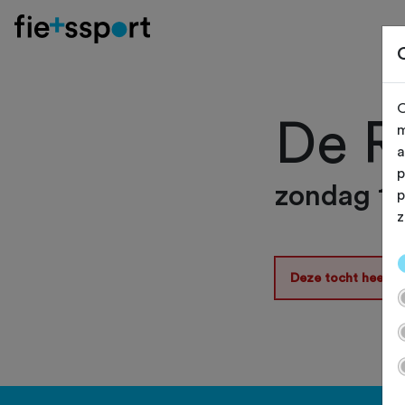
O
De R
m
a
p
zondag 1
p
z
Deze tocht heeft 