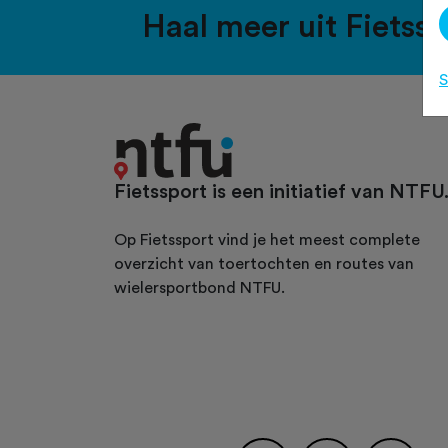
Haal meer uit Fietss
S
Fietssport is een initiatief van NTFU
Op Fietssport vind je het meest complete
overzicht van toertochten en routes van
wielersportbond NTFU.