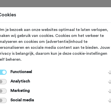
Toertochten
Routes
Ontdek
Magazine
Clubs
Cookies
m je bezoek aan onze websites optimaal te laten verlopen,
onde van Utrec
aken wij gebruik van cookies. Cookies om het verkeer te
nalyseren en cookies om (advertentie)inhoud te
ersonaliseren en sociale media content aan te bieden. Jouw
5 september 2024
rivacy is belangrijk, daarom kun je deze cookie-instellingen
elf beheren.
Functioneel
reeds plaatsgevonden op zondag 15 september 2024.
Analytisch
Marketing
Social media