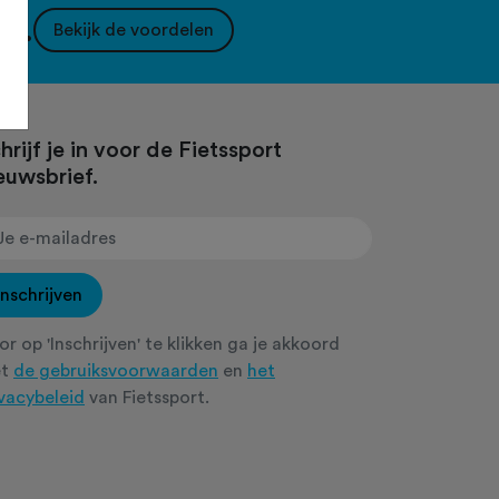
nt.
Bekijk de voordelen
hrijf je in voor de Fietssport
euwsbrief.
Inschrijven
r op 'Inschrijven' te klikken ga je akkoord
et
de gebruiksvoorwaarden
en
het
ivacybeleid
van Fietssport.