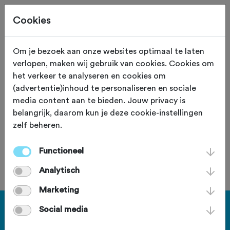
Cookies
Om je bezoek aan onze websites optimaal te laten
verlopen, maken wij gebruik van cookies. Cookies om
Meint Beukema Classic
het verkeer te analyseren en cookies om
(advertentie)inhoud te personaliseren en sociale
donderdag 28 december 2023
media content aan te bieden. Jouw privacy is
belangrijk, daarom kun je deze cookie-instellingen
zelf beheren.
Deze tocht heeft reeds plaatsgevonden op donderdag
28 december 2023.
Functioneel
Analytisch
Marketing
Social media
Haal meer uit Fietssport en ga
voor het PLUS account.