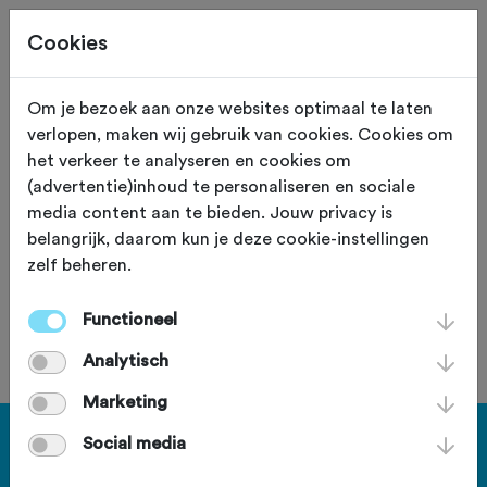
Cookies
Om je bezoek aan onze websites optimaal te laten
verlopen, maken wij gebruik van cookies. Cookies om
Zuid-Veluwe tocht
het verkeer te analyseren en cookies om
(advertentie)inhoud te personaliseren en sociale
zaterdag 24 februari 2024
media content aan te bieden. Jouw privacy is
belangrijk, daarom kun je deze cookie-instellingen
zelf beheren.
Deze tocht heeft reeds plaatsgevonden op zaterdag 24
februari 2024.
Functioneel
Analytisch
Marketing
Social media
Haal meer uit Fietssport en ga
voor het PLUS account.