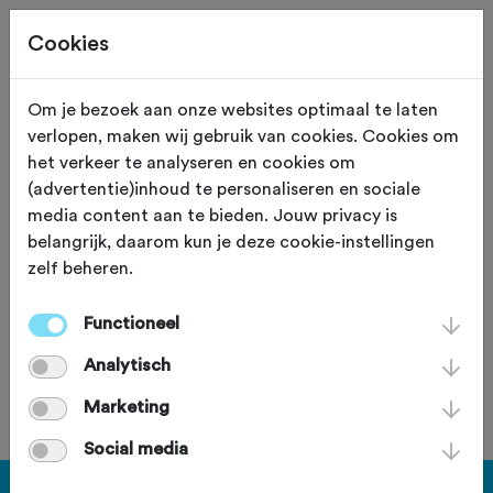
Cookies
Om je bezoek aan onze websites optimaal te laten
verlopen, maken wij gebruik van cookies. Cookies om
"Used Rides" Singels
het verkeer te analyseren en cookies om
(advertentie)inhoud te personaliseren en sociale
en Essentocht
media content aan te bieden. Jouw privacy is
belangrijk, daarom kun je deze cookie-instellingen
zondag 24 april 2022
zelf beheren.
Functioneel
Deze tocht heeft reeds plaatsgevonden op zondag 24
Analytisch
april 2022.
Marketing
Social media