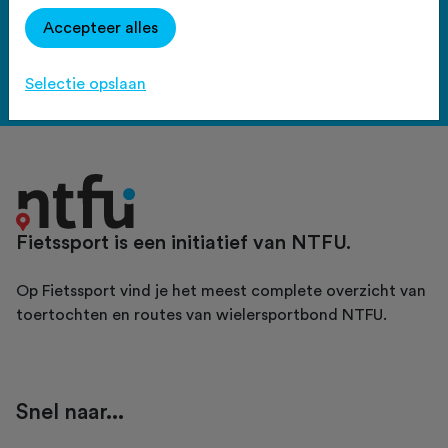
Haal meer uit Fietssport en ga
Accepteer alles
voor het PLUS account.
Bekijk de voordelen
Selectie opslaan
Fietssport is een initiatief van NTFU.
Op Fietssport vind je het meest complete overzicht van
toertochten en routes van wielersportbond NTFU.
Snel naar...