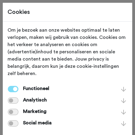
Cookies
Om je bezoek aan onze websites optimaal te laten
verlopen, maken wij gebruik van cookies. Cookies om
het verkeer te analyseren en cookies om
Welkom op de
(advertentie)inhoud te personaliseren en sociale
media content aan te bieden. Jouw privacy is
belangrijk, daarom kun je deze cookie-instellingen
club: vrijblijvend
zelf beheren.
Functioneel
kennismaken
Analytisch
Marketing
Fietsen kan eenvoudig in je eentje of samen
met vrienden of collega’s. Maar wil je vaker
Social media
fietsen, je fietstechniek verbeteren of nieuwe