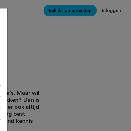
Bekijk lidmaatschap
Inloggen
n
ega’s. Maar wil
tdekken? Dan is
nt er ook altijd
iging best
ijvend kennis