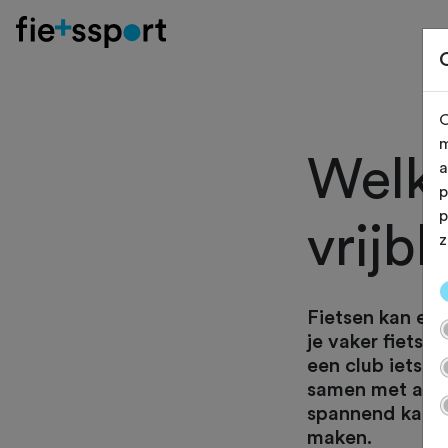
O
m
Welko
a
p
p
vrijb
z
Fietsen kan een
je vaker fietse
een club iets vo
samen met ande
spannend kan zij
maken.