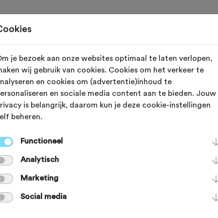
Toertochten
Routes
Ontdek
Magazine
Clubs
Cookies
m je bezoek aan onze websites optimaal te laten verlopen,
aken wij gebruik van cookies. Cookies om het verkeer te
m op de club:
nalyseren en cookies om (advertentie)inhoud te
ersonaliseren en sociale media content aan te bieden. Jouw
rivacy is belangrijk, daarom kun je deze cookie-instellingen
lijvend kennismake
elf beheren.
Functioneel
voudig in je eentje of samen met vrienden of coll
Analytisch
n, je fietstechniek verbeteren of nieuwe routes on
or jou. Er is niet alleen veel kennis aanwezig, je ku
Marketing
ren trainen. Omdat starten bij een nieuwe veren
Social media
n, kun je nu tijdelijk 4 weken lang gratis en vrijbl