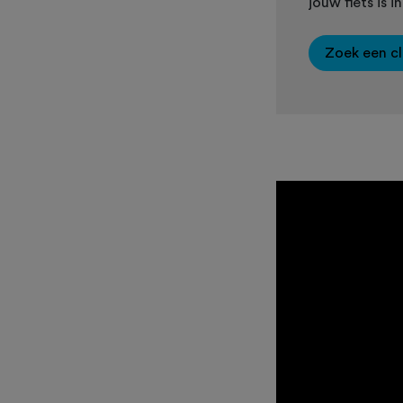
jouw fiets is 
Zoek een c