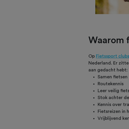
Waarom fi
Op
Fietssport club
Nederland. Er zitte
aan gedacht hebt:
Samen fietsen
Routekennis
Leer veilig fie
Stok achter d
Kennis over tr
Fietsreizen in 
Vrijblijvend k