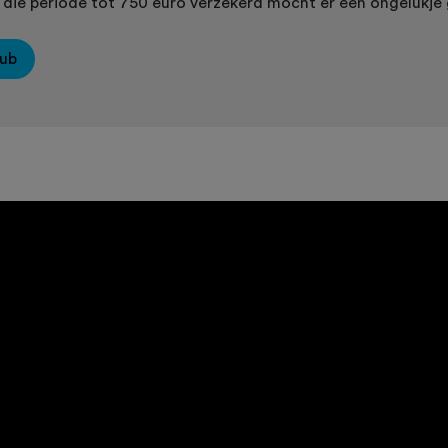
in die periode tot 750 euro verzekerd mocht er een ongelukj
lub