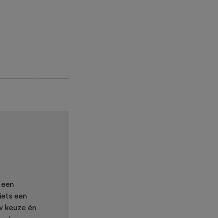
Next
j een
iets een
uw keuze én