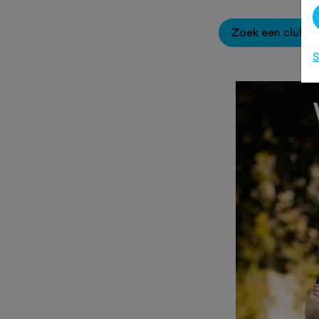
Zoek een club
S