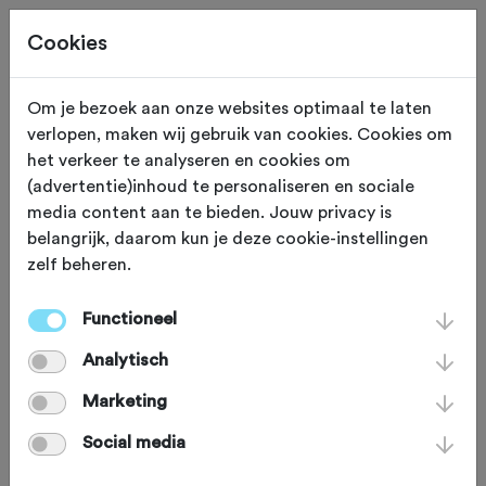
Cookies
Om je bezoek aan onze websites optimaal te laten
verlopen, maken wij gebruik van cookies. Cookies om
Chroma Cycling
het verkeer te analyseren en cookies om
(advertentie)inhoud te personaliseren en sociale
Chroma is een nieuwe fiets community die draait om
media content aan te bieden. Jouw privacy is
zichtbaarheid, representatie en toegankelijkheid voor
belangrijk, daarom kun je deze cookie-instellingen
fietsers van kleur. Het is een plek waar fietsers van kleur
zelf beheren.
elkaar kunnen ontmoeten.
Functioneel
Fiets je mee tijdens de eerste social ride? Reken op een
Analytisch
ontspannen tempo, een fijne sfeer en een diverse groep
rijders.
Marketing
Datum
: 17 mei, 12:00
Social media
Locatie
: Gregario Cycling Services, Groen van