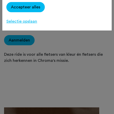
Prinstererstraat 76, 1051EP Amsterdam.
Accepteer alles
Afstand
: +/- 35 km. De route & GPX ontvang je voor de
rit.
Snelheid
: 22-28 km/u afhankelijk van de snelheid van de
Selectie opslaan
groep en weercondities.
Aanmelden
Deze ride is voor alle fietsers van kleur én fietsers die
zich herkennen in Chroma's missie.