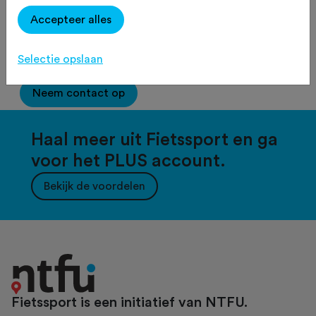
Accepteer alles
2500
tekens over
Selectie opslaan
Neem contact op
Haal meer uit Fietssport en ga
voor het PLUS account.
Bekijk de voordelen
Fietssport is een initiatief van NTFU.