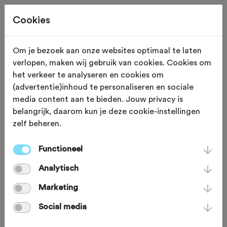
Cookies
Neem contact op
Om je bezoek aan onze websites optimaal te laten
verlopen, maken wij gebruik van cookies. Cookies om
Met TWC Maasvallei
het verkeer te analyseren en cookies om
(advertentie)inhoud te personaliseren en sociale
media content aan te bieden. Jouw privacy is
naam
*
belangrijk, daarom kun je deze cookie-instellingen
zelf beheren.
email
*
Functioneel
Analytisch
bericht
*
Marketing
Social media