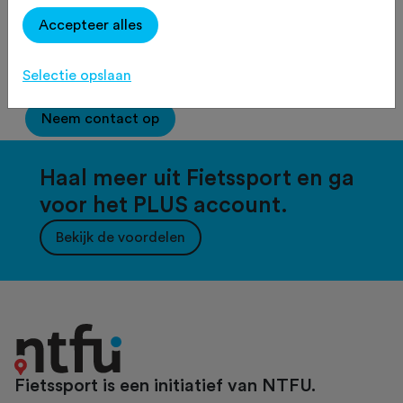
Accepteer alles
2500
tekens over
Selectie opslaan
Neem contact op
Haal meer uit Fietssport en ga
voor het PLUS account.
Bekijk de voordelen
Fietssport is een initiatief van NTFU.