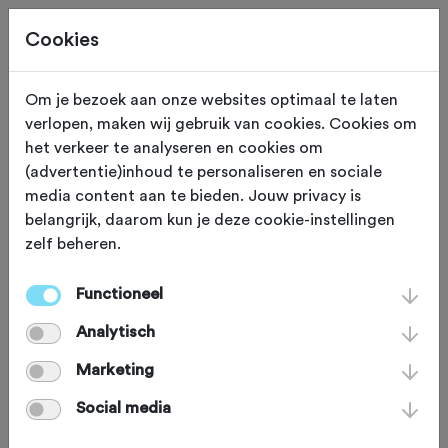
Cookies
Neem contact op
Om je bezoek aan onze websites optimaal te laten
verlopen, maken wij gebruik van cookies. Cookies om
Met Tourclub DSE
het verkeer te analyseren en cookies om
(advertentie)inhoud te personaliseren en sociale
media content aan te bieden. Jouw privacy is
naam
*
belangrijk, daarom kun je deze cookie-instellingen
zelf beheren.
email
*
Functioneel
Analytisch
bericht
*
Marketing
Social media