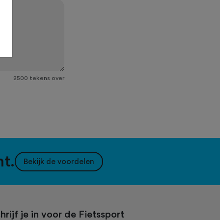
2500
tekens over
nt.
Bekijk de voordelen
hrijf je in voor de Fietssport