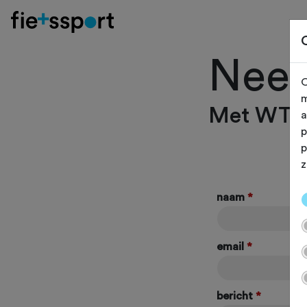
Neem
O
m
Met WTC 
a
p
p
z
naam
*
email
*
bericht
*