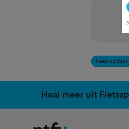
S
Neem contact 
Haal meer uit Fietss