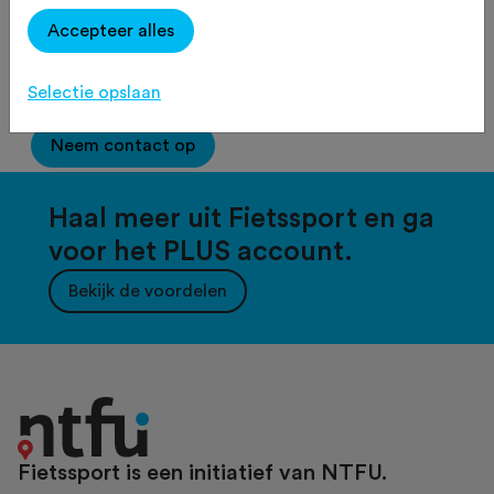
Accepteer alles
2500
tekens over
Selectie opslaan
Neem contact op
Haal meer uit Fietssport en ga
voor het PLUS account.
Bekijk de voordelen
Fietssport is een initiatief van NTFU.