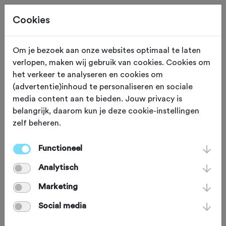
Cookies
Neem contact op
Om je bezoek aan onze websites optimaal te laten
verlopen, maken wij gebruik van cookies. Cookies om
Met TC De Trappers
het verkeer te analyseren en cookies om
(advertentie)inhoud te personaliseren en sociale
media content aan te bieden. Jouw privacy is
naam
*
belangrijk, daarom kun je deze cookie-instellingen
zelf beheren.
email
*
Functioneel
Analytisch
bericht
*
Marketing
Social media