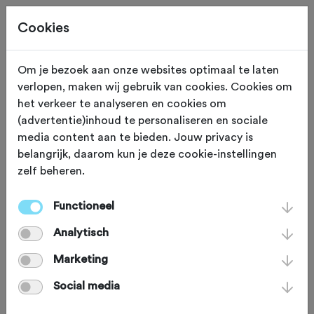
Cookies
Neem contact op
Om je bezoek aan onze websites optimaal te laten
verlopen, maken wij gebruik van cookies. Cookies om
Met RFTC Rekreatoer
het verkeer te analyseren en cookies om
(advertentie)inhoud te personaliseren en sociale
media content aan te bieden. Jouw privacy is
naam
*
belangrijk, daarom kun je deze cookie-instellingen
zelf beheren.
email
*
Functioneel
Analytisch
bericht
*
Marketing
Social media