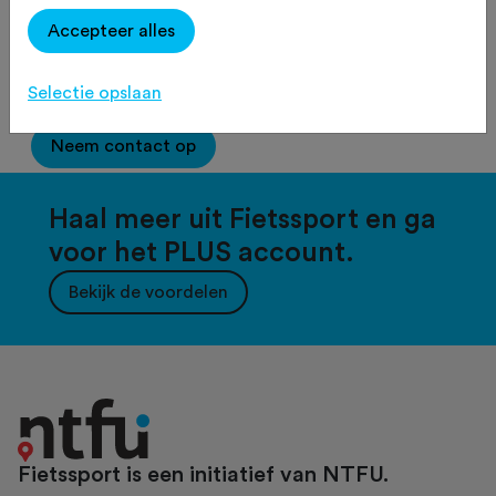
Accepteer alles
2500
tekens over
Selectie opslaan
Neem contact op
Haal meer uit Fietssport en ga
voor het PLUS account.
Bekijk de voordelen
Fietssport is een initiatief van NTFU.