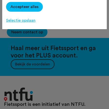
Accepteer alles
2500
tekens over
Selectie opslaan
Neem contact op
Haal meer uit Fietssport en ga
voor het PLUS account.
Bekijk de voordelen
Fietssport is een initiatief van NTFU.