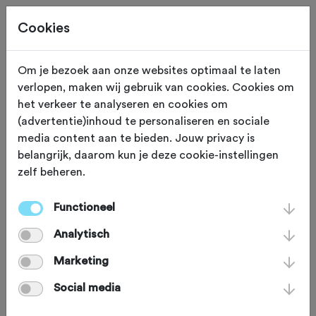
Cookies
Neem contact op
Om je bezoek aan onze websites optimaal te laten
verlopen, maken wij gebruik van cookies. Cookies om
Met WTV Centurion
het verkeer te analyseren en cookies om
(advertentie)inhoud te personaliseren en sociale
media content aan te bieden. Jouw privacy is
naam
*
belangrijk, daarom kun je deze cookie-instellingen
zelf beheren.
email
*
Functioneel
Analytisch
bericht
*
Marketing
Social media