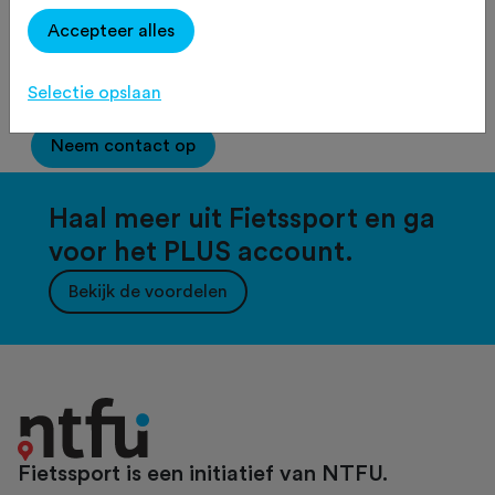
Accepteer alles
2500
tekens over
Selectie opslaan
Neem contact op
Haal meer uit Fietssport en ga
voor het PLUS account.
Bekijk de voordelen
Fietssport is een initiatief van NTFU.