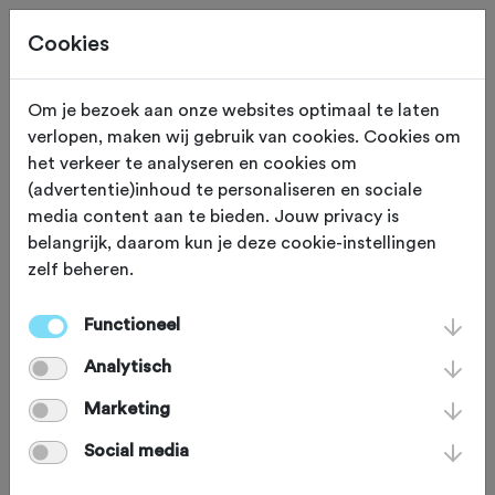
Cookies
Neem contact op
Om je bezoek aan onze websites optimaal te laten
verlopen, maken wij gebruik van cookies. Cookies om
Met WTC Ruinen
het verkeer te analyseren en cookies om
(advertentie)inhoud te personaliseren en sociale
media content aan te bieden. Jouw privacy is
naam
*
belangrijk, daarom kun je deze cookie-instellingen
zelf beheren.
email
*
Functioneel
Analytisch
bericht
*
Marketing
Social media