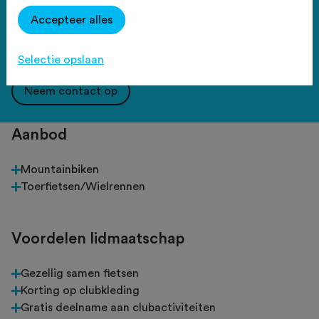
Accepteer alles
Contact
Selectie opslaan
Neem contact op
Aanbod
Mountainbiken
Toerfietsen/Wielrennen
Voordelen lidmaatschap
Gezellig samen fietsen
Korting op clubkleding
Gratis deelname aan clubactiviteiten