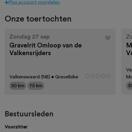
Plus account voordelen
Onze toertochten
Zondag 27 sep
Z
Gravelrit Omloop van de
M
Valkensrijders
V
Va
Valkenswaard (NB) • Gravelbike
Mo
50 km
75 km
3
Bestuursleden
Voorzitter