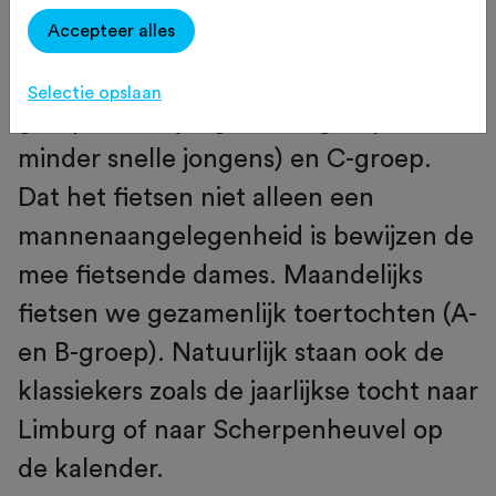
WV Smeekens-Chaam is een gezellige
Accepteer alles
club waar zo'n 70 leden met elkaar
samen fietsen. We fietsen in een A-
Selectie opslaan
groep (snelle jongens), B-groep (iets
minder snelle jongens) en C-groep.
Dat het fietsen niet alleen een
mannenaangelegenheid is bewijzen de
mee fietsende dames. Maandelijks
fietsen we gezamenlijk toertochten (A-
en B-groep). Natuurlijk staan ook de
klassiekers zoals de jaarlijkse tocht naar
Limburg of naar Scherpenheuvel op
de kalender.