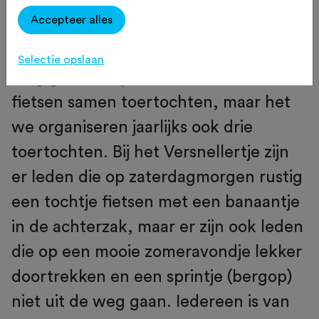
Het Versnellertje is een
Accepteer alles
wielervereniging uit het Betuwse
dorpje uit Ochten. We hebben één
Selectie opslaan
ding gemeen; passie voor fietsen. We
fietsen samen toertochten, maar het
we organiseren jaarlijks ook drie
toertochten. Bij het Versnellertje zijn
er leden die op zaterdagmorgen rustig
een tochtje fietsen met een banaantje
in de achterzak, maar er zijn ook leden
die op een mooie zomeravondje lekker
doortrekken en een sprintje (bergop)
niet uit de weg gaan. Iedereen is van