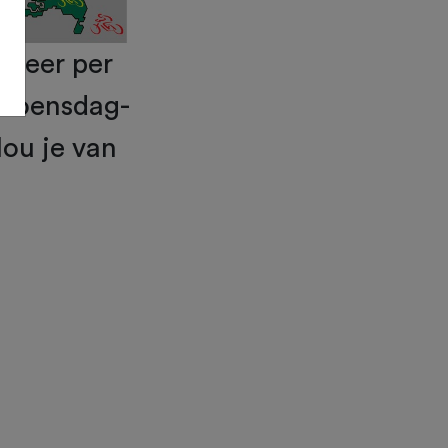
 keer per
p woensdag-
ou je van