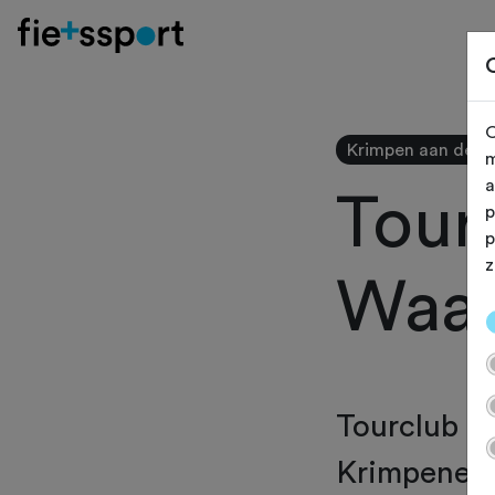
O
Krimpen aan de L
m
a
Tour
p
p
z
Waar
Tourclub de
Krimpenerw