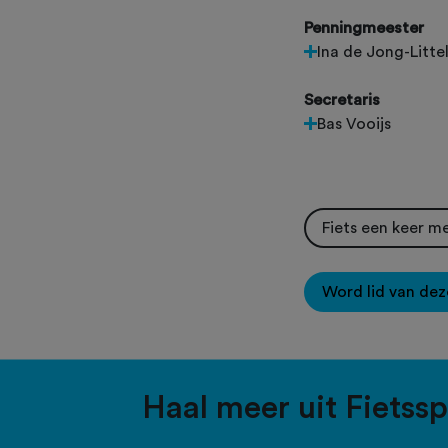
Penningmeester
Ina de Jong-Litte
Secretaris
Bas Vooijs
Fiets een keer m
Word lid van dez
Haal meer uit Fietss