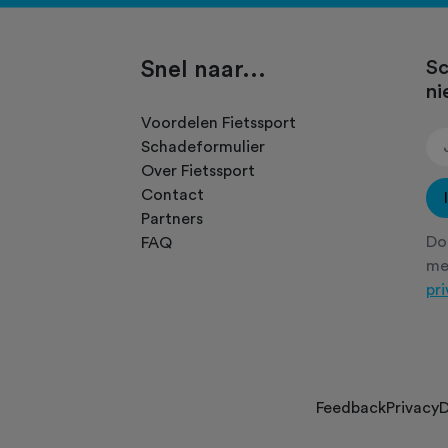
Snel naar...
Sc
ni
.
Voordelen Fietssport
Schadeformulier
Over Fietssport
Contact
Partners
Doo
FAQ
m
pr
Feedback
Privacy
D