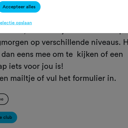
ruim 35 jaar als “toerclub”. We
Accepteer alles
 tal van fietsevenementen, zoals zes
electie opslaan
ertocht, en wekelijks een clubrit o
gmorgen op verschillende niveaus. H
 dan eens mee om te kijken of een
p iets voor jou is!
en mailtje of vul het formulier in.
ee
e club