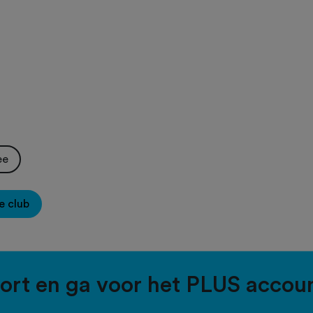
l
ee
e club
port en ga voor het PLUS accou