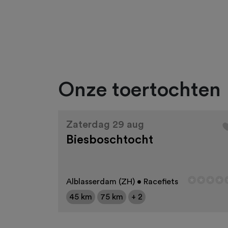
Onze toertochten
Zaterdag 29 aug
Biesboschtocht
Alblasserdam (ZH) • Racefiets
45 km
75 km
+ 2