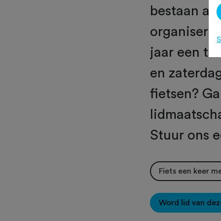
bestaan al 
organiseren
S
jaar een to
en zaterda
fietsen? Ga
lidmaatscha
Stuur ons e
Fiets een keer m
Word lid van dez