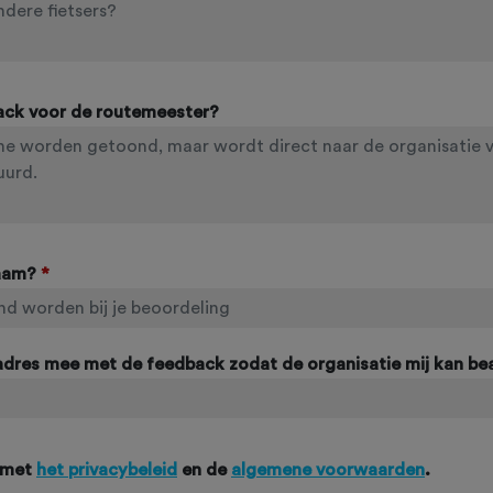
ack voor de routemeester?
naam?
*
ladres mee met de feedback zodat de organisatie mij kan b
 met
het privacybeleid
en de
algemene voorwaarden
.