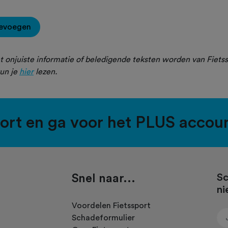
oevoegen
 onjuiste informatie of beledigende teksten worden van Fietss
un je
hier
lezen.
port en ga voor het PLUS accou
Snel naar...
Sc
ni
.
Voordelen Fietssport
Schadeformulier