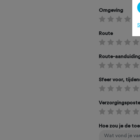
Omgeving
S
Route
Route-aanduidin
Sfeer voor, tijde
Verzorgingspost
Hoe zou je de to