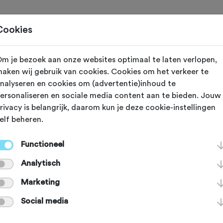
Toertochten
Routes
Ontdek
Magazine
Clubs
Cookies
eling toevoegen voor:
m je bezoek aan onze websites optimaal te laten verlopen,
aken wij gebruik van cookies. Cookies om het verkeer te
’n Bölt Gravel - 14-12-2025
nalyseren en cookies om (advertentie)inhoud te
ersonaliseren en sociale media content aan te bieden. Jouw
rivacy is belangrijk, daarom kun je deze cookie-instellingen
lpt andere sportieve fietsers op weg. Bedankt!
elf beheren.
Functioneel
deze toertocht?
*
Analytisch
Marketing
Social media
je van de volgende onderdelen?