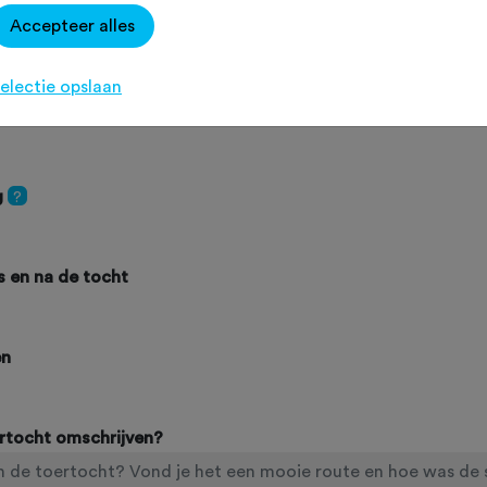
Accepteer alles
electie opslaan
g
?
ns en na de tocht
en
ertocht omschrijven?