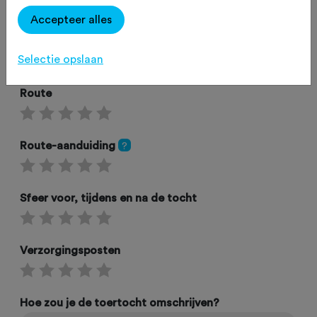
Accepteer alles
Omgeving
Selectie opslaan
Route
Route-aanduiding
?
Sfeer voor, tijdens en na de tocht
Verzorgingsposten
Hoe zou je de toertocht omschrijven?